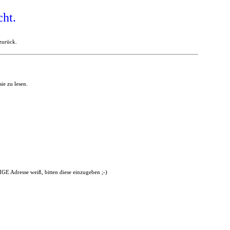
cht.
 zurück.
ie zu lesen.
GE Adresse weiß, bitten diese einzugeben ;-)